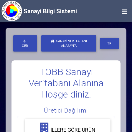
Sanayi Bilgi Sistemi
SANAYI VERI TABANI
TR
GERI
ANASAYFA
TOBB Sanayi
Veritabanı Alanına
Hoşgeldiniz.
Üretici Dağılımı
İLLERE GÖRE ÜRÜN