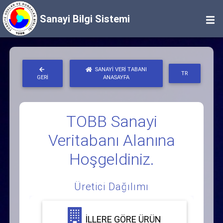
Sanayi Bilgi Sistemi
SANAYI VERI TABANI
TR
GERI
ANASAYFA
TOBB Sanayi
Veritabanı Alanına
Hoşgeldiniz.
Üretici Dağılımı
İLLERE GÖRE ÜRÜN