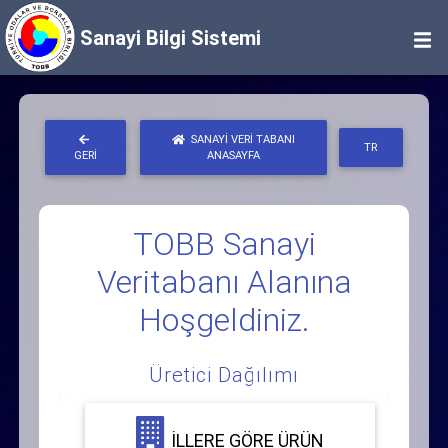
Sanayi Bilgi Sistemi
SANAYI VERI TABANI
TR
GERI
ANASAYFA
TOBB Sanayi
Veritabanı Alanına
Hoşgeldiniz.
Üretici Dağılımı
İLLERE GÖRE ÜRÜN