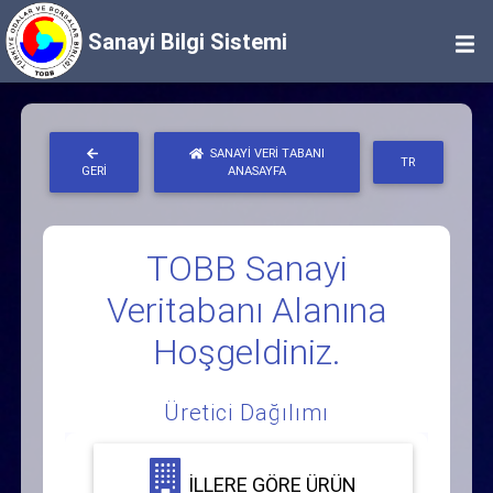
Sanayi Bilgi Sistemi
SANAYI VERI TABANI
TR
GERI
ANASAYFA
TOBB Sanayi
Veritabanı Alanına
Hoşgeldiniz.
Üretici Dağılımı
İLLERE GÖRE ÜRÜN