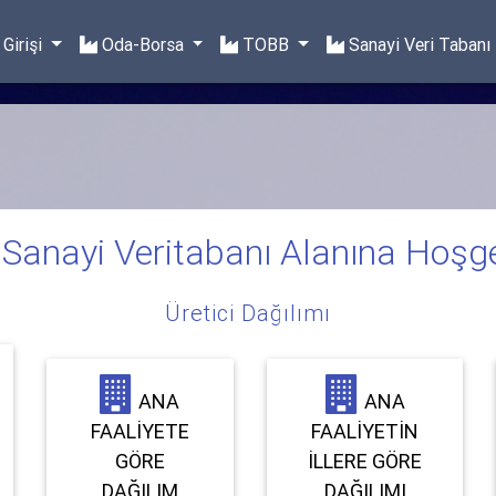
Girişi
Oda-Borsa
TOBB
Sanayi Veri Tabanı
anayi Veritabanı Alanına Hoşge
Üretici Dağılımı
ANA
ANA
FAALIYETE
FAALIYETIN
GÖRE
İLLERE GÖRE
DAĞILIM
DAĞILIMI