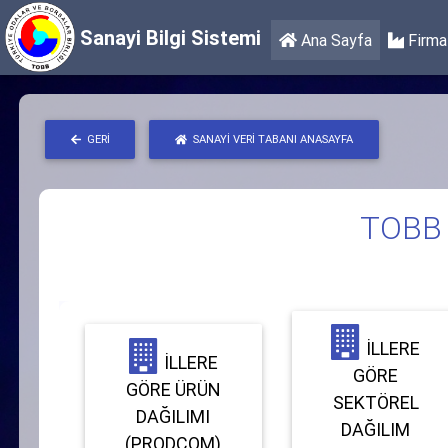
Sanayi Bilgi Sistemi
Ana Sayfa
Firma 
GERI
SANAYI VERI TABANI ANASAYFA
TOBB S
İLLERE
İLLERE
GÖRE
GÖRE ÜRÜN
SEKTÖREL
DAĞILIMI
DAĞILIM
(PRODCOM)