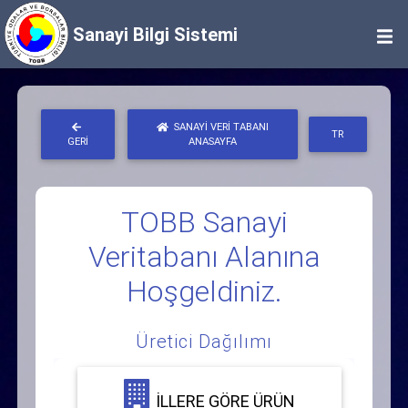
Sanayi Bilgi Sistemi
SANAYI VERI TABANI
TR
GERI
ANASAYFA
TOBB Sanayi
Veritabanı Alanına
Hoşgeldiniz.
Üretici Dağılımı
İLLERE GÖRE ÜRÜN