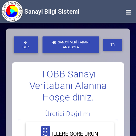
Sanayi Bilgi Sistemi
SANAYI VERI TABANI
TR
GERI
ANASAYFA
TOBB Sanayi
Veritabanı Alanına
Hoşgeldiniz.
Üretici Dağılımı
İLLERE GÖRE ÜRÜN