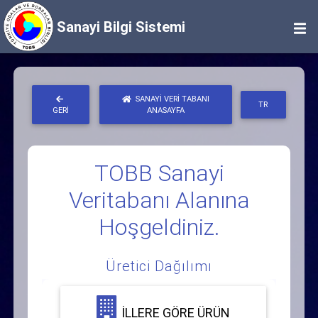
Sanayi Bilgi Sistemi
SANAYI VERI TABANI
TR
GERI
ANASAYFA
TOBB Sanayi
Veritabanı Alanına
Hoşgeldiniz.
Üretici Dağılımı
İLLERE GÖRE ÜRÜN