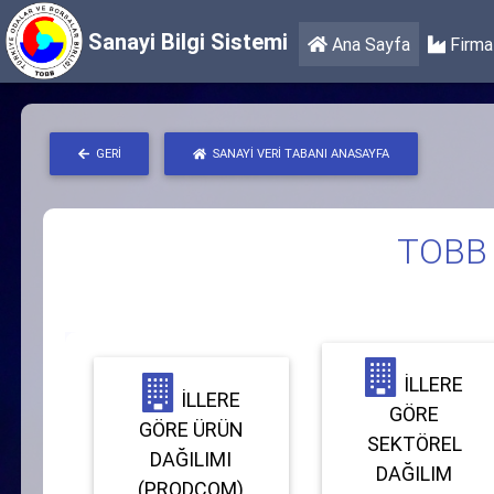
Sanayi Bilgi Sistemi
Ana Sayfa
Firma 
GERI
SANAYI VERI TABANI ANASAYFA
TOBB S
İLLERE
İLLERE
GÖRE
GÖRE ÜRÜN
SEKTÖREL
DAĞILIMI
DAĞILIM
(PRODCOM)