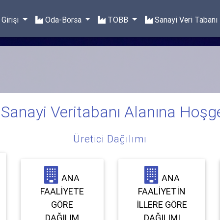
Girişi
Oda-Borsa
TOBB
Sanayi Veri Tabanı
anayi Veritabanı Alanına Hoşge
Üretici Dağılımı
ANA
ANA
FAALIYETE
FAALIYETIN
GÖRE
İLLERE GÖRE
DAĞILIM
DAĞILIMI