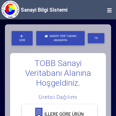
Sanayi Bilgi Sistemi
SANAYI VERI TABANI
TR
GERI
ANASAYFA
TOBB Sanayi
Veritabanı Alanına
Hoşgeldiniz.
Üretici Dağılımı
İLLERE GÖRE ÜRÜN